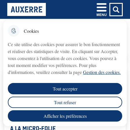
Aller
Aller au
Aller à la
Consulter le
Menu
Ville d'Auxerre
au
contenu
Menu principal
recherche
plan du site
menu
principal
Cookies
𝗙𝗲𝗿𝗺𝗲𝘁𝘂𝗿𝗲 𝘁𝗲𝗺𝗽𝗼𝗿𝗮𝗶𝗿𝗲 𝗱𝘂
fermer l'
Activités
𝗯𝘂𝗿𝗲𝗮𝘂 𝗱𝘂 𝗖𝗿𝗲́𝗱𝗶𝘁
Ce site utilise des cookies pour assurer le bon fonctionnement
𝗠𝘂𝗻𝗶𝗰𝗶𝗽𝗮𝗹 (𝗽𝗿𝗲̂𝘁 𝘀𝘂𝗿 𝗴𝗮𝗴𝗲)
et réaliser des statistiques de visite. En cliquant sur Accepter,
Crédit Municipal (prêt sur gage)
Le bureau du
vous consentez à l'utilisation de ces cookies. Vous pouvez à
fermé du lundi 3 août au lundi 31 août 2026
sera
Accueil
tout moment modifier vos préférences. Pour plus
inclus
.
d'informations, veuillez consulter la page
Gestion des cookies.
rouvrira le lundi 7 septembre 2026
Le service
, aux
Tout accepter
horaires habituels.
Tout refuser
Nous vous remercions de votre compréhension.
Afficher les préférences
A la Micro-Folie