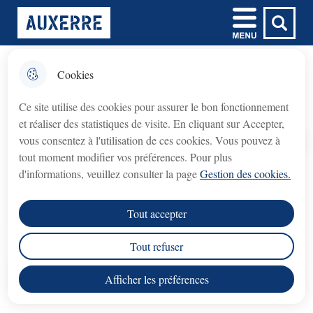
Aller
Aller au
Aller à la
Consulter le
Menu
Ville d'Auxerre
au
contenu
Menu principal
recherche
plan du site
menu
principal
Cookies
𝗙𝗲𝗿𝗺𝗲𝘁𝘂𝗿𝗲 𝘁𝗲𝗺𝗽𝗼𝗿𝗮𝗶𝗿𝗲 𝗱𝘂
fermer l'
Le maire, les adjoints
𝗯𝘂𝗿𝗲𝗮𝘂 𝗱𝘂 𝗖𝗿𝗲́𝗱𝗶𝘁
Ce site utilise des cookies pour assurer le bon fonctionnement
𝗠𝘂𝗻𝗶𝗰𝗶𝗽𝗮𝗹 (𝗽𝗿𝗲̂𝘁 𝘀𝘂𝗿 𝗴𝗮𝗴𝗲)
et réaliser des statistiques de visite. En cliquant sur Accepter,
Crédit Municipal (prêt sur gage)
Le bureau du
vous consentez à l'utilisation de ces cookies. Vous pouvez à
fermé du lundi 3 août au lundi 31 août 2026
sera
Accueil
tout moment modifier vos préférences. Pour plus
inclus
.
d'informations, veuillez consulter la page
Gestion des cookies.
Retrouvez des informations sur le Maire, ses
adjoints et leurs rôles.
rouvrira le lundi 7 septembre 2026
Le service
, aux
Tout accepter
horaires habituels.
Tout refuser
Nous vous remercions de votre compréhension.
Sommaire
Afficher les préférences