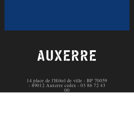
AUXERRE
14 place de l'Hôtel de ville - BP 70059
- 89012 Auxerre cedex - 03 86 72 43
00
Lundi au vendredi de 9 heures à 13
heures et de 14 heures à 17 heures.
Facebook de la ville d'Auxerre
Instagram de la ville d'Auxerre
X de la ville d'Auxerre
YouTube de la ville 