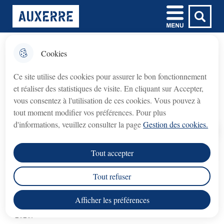
Aller
Aller au
Aller à la
Consulter le
Menu
Ville d'Auxerre
au
contenu
Menu principal
recherche
plan du site
menu
principal
Cookies
𝗙𝗲𝗿𝗺𝗲𝘁𝘂𝗿𝗲 𝘁𝗲𝗺𝗽𝗼𝗿𝗮𝗶𝗿𝗲 𝗱𝘂
fermer l'
Tarifs municipaux
𝗯𝘂𝗿𝗲𝗮𝘂 𝗱𝘂 𝗖𝗿𝗲́𝗱𝗶𝘁
Ce site utilise des cookies pour assurer le bon fonctionnement
𝗠𝘂𝗻𝗶𝗰𝗶𝗽𝗮𝗹 (𝗽𝗿𝗲̂𝘁 𝘀𝘂𝗿 𝗴𝗮𝗴𝗲)
et réaliser des statistiques de visite. En cliquant sur Accepter,
Mis à jour le 17 juillet 2026
Crédit Municipal (prêt sur gage)
Le bureau du
vous consentez à l'utilisation de ces cookies. Vous pouvez à
fermé du lundi 3 août au lundi 31 août 2026
sera
tout moment modifier vos préférences. Pour plus
inclus
.
d'informations, veuillez consulter la page
Gestion des cookies.
Accueil
rouvrira le lundi 7 septembre 2026
Le service
, aux
Tout accepter
horaires habituels.
Découvrez les nouveaux tarifs municipaux
en vigueur.
Tout refuser
Nous vous remercions de votre compréhension.
Afficher les préférences
Découvrez les nouveaux tarifs municipaux en vigueur en
2026.