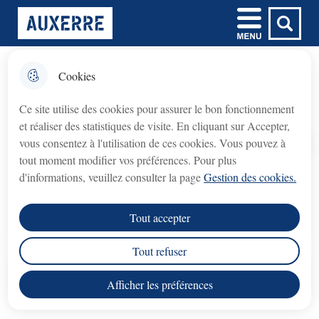
Aller
Aller au
Aller à la
Consulter le
Menu
Ville d'Auxerre
au
contenu
Menu principal
recherche
plan du site
menu
principal
Cookies
𝗙𝗲𝗿𝗺𝗲𝘁𝘂𝗿𝗲 𝘁𝗲𝗺𝗽𝗼𝗿𝗮𝗶𝗿𝗲 𝗱𝘂
fermer l'
Auxerrexpo
𝗯𝘂𝗿𝗲𝗮𝘂 𝗱𝘂 𝗖𝗿𝗲́𝗱𝗶𝘁
Ce site utilise des cookies pour assurer le bon fonctionnement
𝗠𝘂𝗻𝗶𝗰𝗶𝗽𝗮𝗹 (𝗽𝗿𝗲̂𝘁 𝘀𝘂𝗿 𝗴𝗮𝗴𝗲)
et réaliser des statistiques de visite. En cliquant sur Accepter,
Crédit Municipal (prêt sur gage)
Le bureau du
vous consentez à l'utilisation de ces cookies. Vous pouvez à
fermé du lundi 3 août au lundi 31 août 2026
sera
Accueil
tout moment modifier vos préférences. Pour plus
inclus
.
Palais des congrès, parc des expositions, salle des
d'informations, veuillez consulter la page
Gestion des cookies.
spectacles, Auxerrexpo peut avec ses salles
rouvrira le lundi 7 septembre 2026
Le service
, aux
modulables accueillir jusqu'à 10 000 personnes.
Tout accepter
horaires habituels.
Tout refuser
Nous vous remercions de votre compréhension.
Sommaire
Afficher les préférences