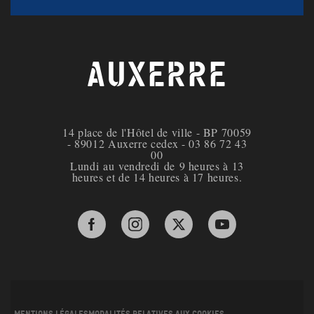
AUXERRE
14 place de l'Hôtel de ville - BP 70059
- 89012 Auxerre cedex - 03 86 72 43
00
Lundi au vendredi de 9 heures à 13
heures et de 14 heures à 17 heures.
Facebook de la ville d'Auxerre
Instagram de la ville d'Auxerre
X de la ville d'Auxerre
YouTube de la ville 
Mentions légales
Modalités relatives aux cookies