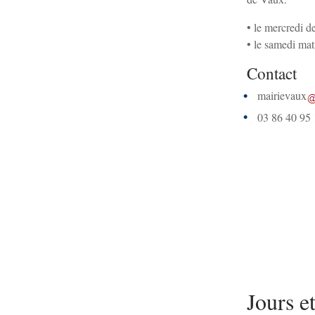
• le mercredi d
• le samedi mat
Contact
mairievaux
03 86 40 95
Jours e