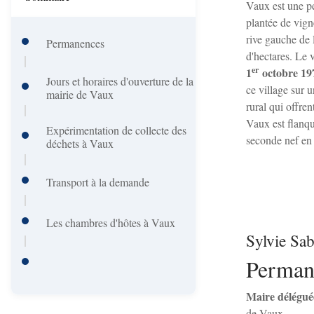
A
Vaux est une p
i
plantée de vig
r
n
rive gauche de 
Permanences
i
d'hectares. Le
c
er
1
octobre 19
a
Jours et horaires d'ouverture de la
ce village sur 
i
mairie de Vaux
n
rural qui offren
p
Vaux est flanq
e
Expérimentation de collecte des
seconde nef en 
déchets à Vaux
a
l
Transport à la demande
e
Les chambres d'hôtes à Vaux
Sylvie Sa
Perman
Maire délégué
de Vaux.