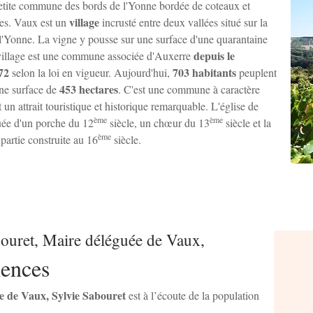
etite commune des bords de l'Yonne bordée de coteaux et
village
nes. Vaux est un
incrusté entre deux vallées situé sur la
l'Yonne. La vigne y pousse sur une surface d'une quarantaine
depuis le
 village est une commune associée d'Auxerre
72
703 habitants
selon la loi en vigueur. Aujourd'hui,
peuplent
453 hectares
une surface de
. C'est une commune à caractère
t un attrait touristique et historique remarquable. L'église de
ème
ème
uée d'un porche du 12
siècle, un chœur du 13
siècle et la
ème
partie construite au 16
siècle.
bouret, Maire déléguée de Vaux,
ences
e de Vaux, Sylvie Sabouret
est à l’écoute de la population