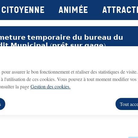
Citoyenne
Animée
attract
principal
Consulter le plan du site
𝗺𝗲𝘁𝘂𝗿𝗲 𝘁𝗲𝗺𝗽𝗼𝗿𝗮𝗶𝗿𝗲 𝗱𝘂 𝗯𝘂𝗿𝗲𝗮𝘂 𝗱𝘂
𝗱𝗶𝘁 𝗠𝘂𝗻𝗶𝗰𝗶𝗽𝗮𝗹 (𝗽𝗿𝗲̂𝘁 𝘀𝘂𝗿 𝗴𝗮𝗴𝗲)
Crédit Municipal (prêt sur gage)
fermé du lundi 3
eau du
sera
 lundi 31 août 2026 inclus
.
s pour assurer le bon fonctionnement et réaliser des statistiques de visite
à l'utilisation de ces cookies. Vous pouvez à tout moment modifier vos 
rouvrira le lundi 7 septembre 2026
ice
, aux horaires habituels.
consulter la page
Gestion des cookies.
ne bordée de coteaux et plantée de vignes.
us remercions de votre compréhension.
s
Tout acce