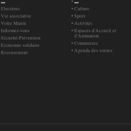
Afficher
Afficher
Retour à la navigation
Retour à la navigation
Elections
Culture
Vie associative
Sport
Votre Mairie
Activités
Informez-vous
Espaces d'Accueil et
d'Animation
Sécurité-Prévention
Commerces
Economie solidaire
Agenda des sorties
Recensement