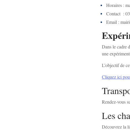
Horaires : m
Contact :
03
Email :
mair
Expéri
Dans le cadre d
une expérimenta
L’objectif de c
Cliquez ici pou
Transpo
Rendez-vous su
Les cha
Découvrez la li