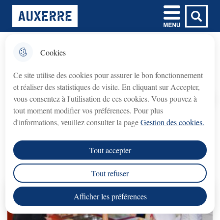
Aller
Aller au
Aller à la
Consulter le
Menu
Ville d'Auxerre
au
contenu
Menu principal
recherche
plan du site
menu
principal
Cookies
𝗙𝗲𝗿𝗺𝗲𝘁𝘂𝗿𝗲 𝘁𝗲𝗺𝗽𝗼𝗿𝗮𝗶𝗿𝗲 𝗱𝘂
fermer l'
Restauration collective
𝗯𝘂𝗿𝗲𝗮𝘂 𝗱𝘂 𝗖𝗿𝗲́𝗱𝗶𝘁
Ce site utilise des cookies pour assurer le bon fonctionnement
𝗠𝘂𝗻𝗶𝗰𝗶𝗽𝗮𝗹 (𝗽𝗿𝗲̂𝘁 𝘀𝘂𝗿 𝗴𝗮𝗴𝗲)
et réaliser des statistiques de visite. En cliquant sur Accepter,
Crédit Municipal (prêt sur gage)
Le bureau du
vous consentez à l'utilisation de ces cookies. Vous pouvez à
fermé du lundi 3 août au lundi 31 août 2026
sera
Accueil
tout moment modifier vos préférences. Pour plus
inclus
.
d'informations, veuillez consulter la page
Gestion des cookies.
Pour tout savoir sur la restauration collective,
les formalités administratives, les changements
rouvrira le lundi 7 septembre 2026
Le service
, aux
Tout accepter
horaires habituels.
de fréquentation, les animations etc.
Tout refuser
Nous vous remercions de votre compréhension.
Afficher les préférences