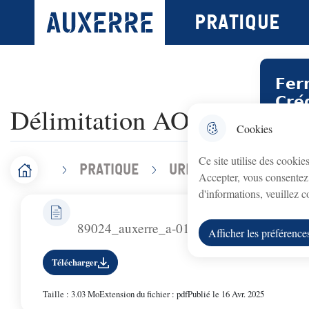
N
Menu principal
Pratique
Ville d'Auxerre
Aller au menu
Aller à la recherche
Aller au contenu 
a
v
𝗙𝗲𝗿
i
𝗖𝗿𝗲́
Délimitation AOC
g
Le bur
Cookies
a
août au
Ce site utilise des cookie
t
Pratique
Urbanisme
Délim
F
Accueil
Accepter, vous consentez 
Le serv
i
d'informations, veuillez 
i
o
Nous vo
89024_auxerre_a-01
l
Afficher les préférence
n
d
Télécharger
p
'
r
Taille : 3.03 Mo
Extension du fichier : pdf
Publié le 16 Avr. 2025