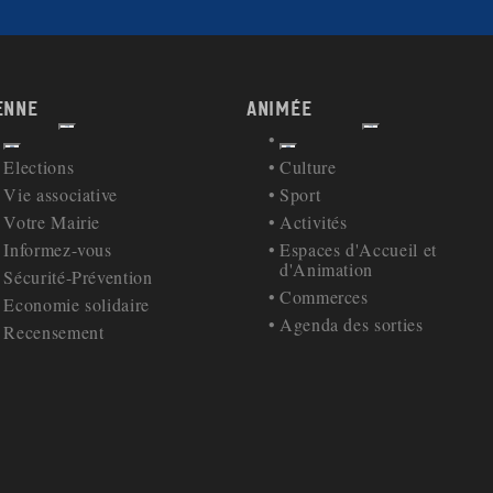
enne
Animée
Afficher
Afficher
Retour à la navigation
Retour à la navigation
Elections
Culture
Vie associative
Sport
Votre Mairie
Activités
Informez-vous
Espaces d'Accueil et
d'Animation
Sécurité-Prévention
Commerces
Economie solidaire
Agenda des sorties
Recensement