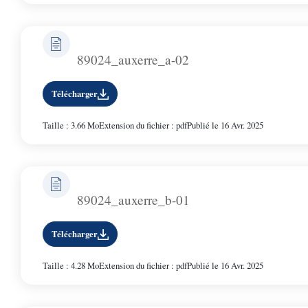
A
i
r
n
i
89024_auxerre_a-02
c
a
i
Télécharger
n
p
Taille : 3.66 Mo
Extension du fichier : pdf
Publié le 16 Avr. 2025
e
a
l
e
89024_auxerre_b-01
Télécharger
Taille : 4.28 Mo
Extension du fichier : pdf
Publié le 16 Avr. 2025