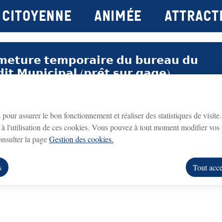
Citoyenne
Animée
attract
principal
Consulter le plan du site
𝗺𝗲𝘁𝘂𝗿𝗲 𝘁𝗲𝗺𝗽𝗼𝗿𝗮𝗶𝗿𝗲 𝗱𝘂 𝗯𝘂𝗿𝗲𝗮𝘂 𝗱𝘂
𝗱𝗶𝘁 𝗠𝘂𝗻𝗶𝗰𝗶𝗽𝗮𝗹 (𝗽𝗿𝗲̂𝘁 𝘀𝘂𝗿 𝗴𝗮𝗴𝗲)
Crédit Municipal (prêt sur gage)
fermé du lundi 3
eau du
sera
 lundi 31 août 2026 inclus
.
s pour assurer le bon fonctionnement et réaliser des statistiques de visite
itation AOC
à l'utilisation de ces cookies. Vous pouvez à tout moment modifier vos 
rouvrira le lundi 7 septembre 2026
ice
, aux horaires habituels.
consulter la page
Gestion des cookies.
us remercions de votre compréhension.
s
Tout acce