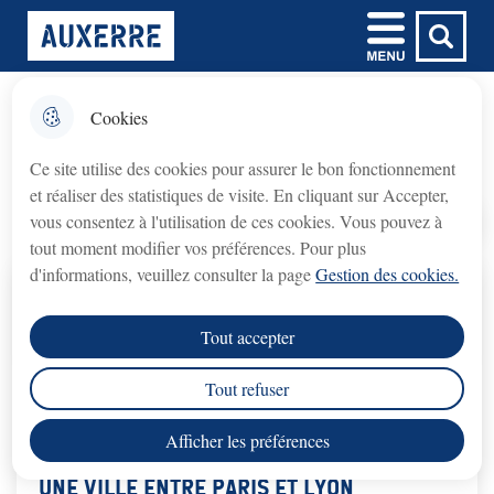
Aller
Aller au
Aller à la
Consulter le
Menu
Ville d'Auxerre
au
contenu
Menu principal
recherche
plan du site
menu
principal
Cookies
𝗙𝗲𝗿𝗺𝗲𝘁𝘂𝗿𝗲 𝘁𝗲𝗺𝗽𝗼𝗿𝗮𝗶𝗿𝗲 𝗱𝘂
fermer l'
AUXERRE
𝗯𝘂𝗿𝗲𝗮𝘂 𝗱𝘂 𝗖𝗿𝗲́𝗱𝗶𝘁
Ce site utilise des cookies pour assurer le bon fonctionnement
𝗠𝘂𝗻𝗶𝗰𝗶𝗽𝗮𝗹 (𝗽𝗿𝗲̂𝘁 𝘀𝘂𝗿 𝗴𝗮𝗴𝗲)
et réaliser des statistiques de visite. En cliquant sur Accepter,
Crédit Municipal (prêt sur gage)
Le bureau du
vous consentez à l'utilisation de ces cookies. Vous pouvez à
fermé du lundi 3 août au lundi 31 août 2026
sera
Accueil
tout moment modifier vos préférences. Pour plus
inclus
.
d'informations, veuillez consulter la page
Gestion des cookies.
rouvrira le lundi 7 septembre 2026
Le service
, aux
Tout accepter
horaires habituels.
Tout refuser
Nous vous remercions de votre compréhension.
Afficher les préférences
Une ville entre Paris et Lyon