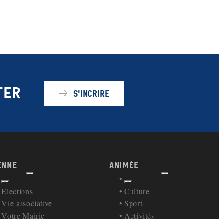
ter
S'incrire
enne
Animée
Afficher
Afficher
Retour à la navigation
Retour à la navigation
Elections
Culture
Vie associative
Sport
Votre Mairie
Activités