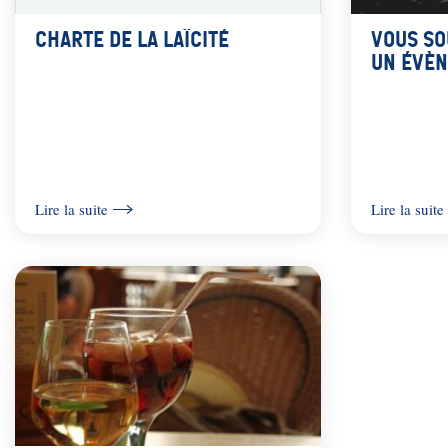
A
i
r
Charte de la laïcité
Vous so
n
un évèn
i
c
a
i
n
p
e
a
Lire la suite
Lire la suite
l
e