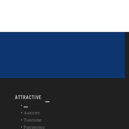
attractive
Afficher
Retour à la navigation
Auxerre
Tourisme
Patrimoine