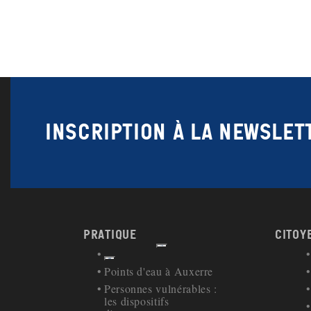
Inscription à la newslet
Pratique
Citoy
Afficher
Retour à la navigation
Points d'eau à Auxerre
Personnes vulnérables :
les dispositifs