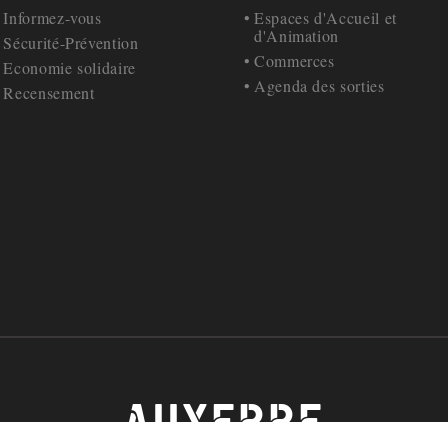
Informez-vous
Espaces d'Accueil et
d'Animation
Sécurité-Prévention
Commerces
Economie solidaire
Agenda des sorties
Recensement
AUXERRE