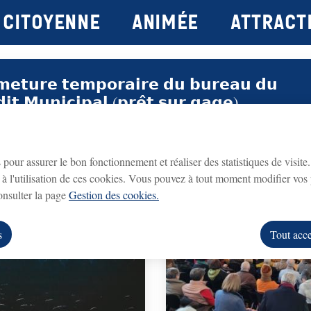
Citoyenne
Animée
attract
principal
Consulter le plan du site
𝗺𝗲𝘁𝘂𝗿𝗲 𝘁𝗲𝗺𝗽𝗼𝗿𝗮𝗶𝗿𝗲 𝗱𝘂 𝗯𝘂𝗿𝗲𝗮𝘂 𝗱𝘂
𝗱𝗶𝘁 𝗠𝘂𝗻𝗶𝗰𝗶𝗽𝗮𝗹 (𝗽𝗿𝗲̂𝘁 𝘀𝘂𝗿 𝗴𝗮𝗴𝗲)
hes
Crédit Municipal (prêt sur gage)
fermé du lundi 3
eau du
sera
 lundi 31 août 2026 inclus
.
s pour assurer le bon fonctionnement et réaliser des statistiques de visite
Informations utiles/démarches
à l'utilisation de ces cookies. Vous pouvez à tout moment modifier vos 
rouvrira le lundi 7 septembre 2026
ice
, aux horaires habituels.
consulter la page
Gestion des cookies.
us remercions de votre compréhension.
s
Tout acce