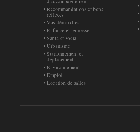
d'accompagnement
Recommandations et bons
réflexes
Vos démarches
Enfance et jeunesse
Santé et social
Urbanisme
Stationnement et
déplacement
Environnement
Emploi
Location de salles