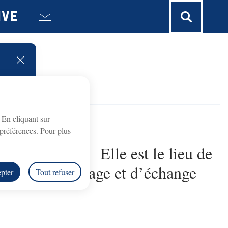
ive
fermer l'alerte
. En cliquant sur
préférences. Pour plus
a citoyenneté. Elle est le lieu de
 un lieu de partage et d’échange
pter
Tout refuser