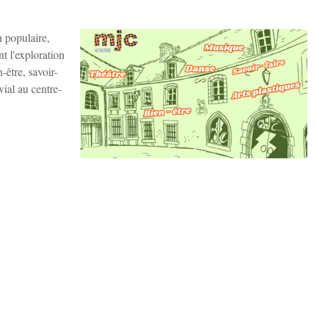
 populaire,
nt l'exploration
-être, savoir-
vial au centre-
Zoom sur l'image