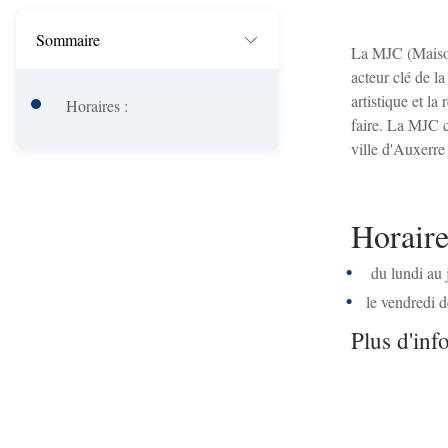
A
i
r
Sommaire
La MJC (Maison 
n
i
acteur clé de la
c
artistique et la
Horaires :
a
faire. La MJC c'
i
n
ville d'Auxerre 
p
e
a
Horaire
l
du lundi au 
e
le vendredi d
Plus d'inf