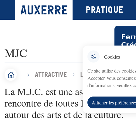
N
Menu principal
Pratique
Ville d'Auxerre
Aller au menu
Aller à la recherche
Aller au contenu 
a
v
𝗙𝗲𝗿
i
𝗖𝗿𝗲́
MJC
g
Le bur
Cookies
a
août au
Ce site utilise des cookie
t
Attractive
Les grands équipe
F
Accueil
Accepter, vous consentez 
Le serv
i
d'informations, veuillez 
La M.J.C. est une association d'éd
i
o
Nous vo
rencontre de toutes les cultures, u
l
Afficher les préférence
n
autour des arts et de la culture.
d
p
'
r