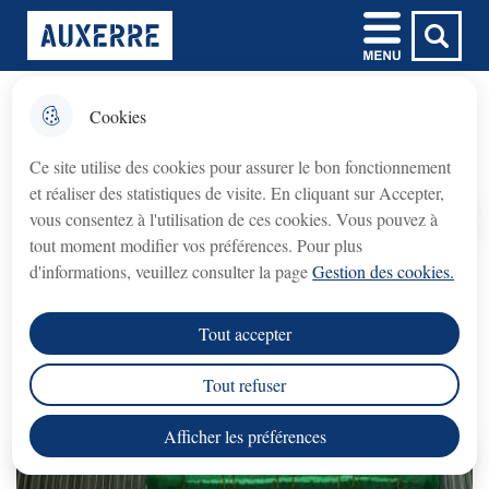
Aller
Aller au
Aller à la
Consulter le
Menu
Ville d'Auxerre
au
contenu
Menu principal
recherche
plan du site
menu
principal
Cookies
𝗙𝗲𝗿𝗺𝗲𝘁𝘂𝗿𝗲 𝘁𝗲𝗺𝗽𝗼𝗿𝗮𝗶𝗿𝗲 𝗱𝘂
fermer l'
Vacances à la ville
𝗯𝘂𝗿𝗲𝗮𝘂 𝗱𝘂 𝗖𝗿𝗲́𝗱𝗶𝘁
Ce site utilise des cookies pour assurer le bon fonctionnement
𝗠𝘂𝗻𝗶𝗰𝗶𝗽𝗮𝗹 (𝗽𝗿𝗲̂𝘁 𝘀𝘂𝗿 𝗴𝗮𝗴𝗲)
et réaliser des statistiques de visite. En cliquant sur Accepter,
Crédit Municipal (prêt sur gage)
Le bureau du
vous consentez à l'utilisation de ces cookies. Vous pouvez à
fermé du lundi 3 août au lundi 31 août 2026
sera
Accueil
tout moment modifier vos préférences. Pour plus
inclus
.
d'informations, veuillez consulter la page
Gestion des cookies.
Découvrez les activités proposées à vos
enfants pendant les vacances scolaires
rouvrira le lundi 7 septembre 2026
Le service
, aux
Tout accepter
horaires habituels.
Vacances à la ville
propose à vos enfants des activités
Tout refuser
Nous vous remercions de votre compréhension.
artistiques et sportives pendant les vacances scolaires.
Afficher les préférences