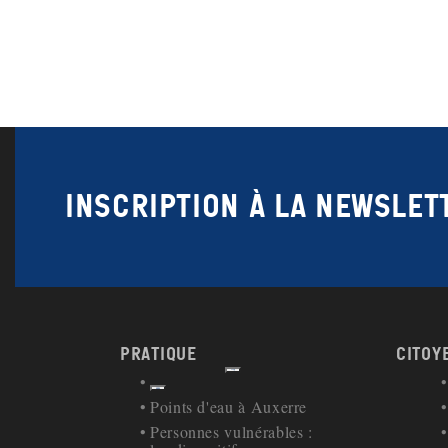
Inscription à la newslet
Pratique
Citoy
Afficher
Retour à la navigation
Points d'eau à Auxerre
Personnes vulnérables :