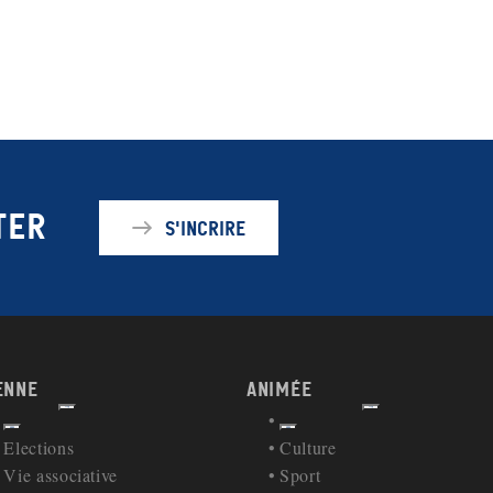
ter
S'incrire
enne
Animée
Afficher
Afficher
Retour à la navigation
Retour à la navigation
Elections
Culture
Vie associative
Sport