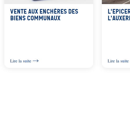
A
i
r
Vente aux enchères des
L'Epicer
n
biens communaux
l'Auxer
i
c
a
i
n
p
e
a
Lire la suite
Lire la suite
l
e