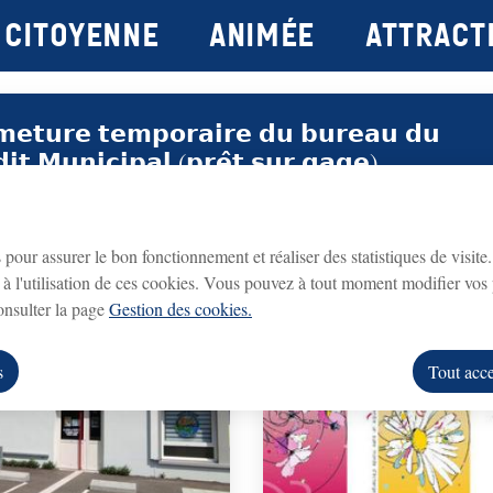
Citoyenne
Animée
attract
principal
Consulter le plan du site
𝗺𝗲𝘁𝘂𝗿𝗲 𝘁𝗲𝗺𝗽𝗼𝗿𝗮𝗶𝗿𝗲 𝗱𝘂 𝗯𝘂𝗿𝗲𝗮𝘂 𝗱𝘂
𝗱𝗶𝘁 𝗠𝘂𝗻𝗶𝗰𝗶𝗽𝗮𝗹 (𝗽𝗿𝗲̂𝘁 𝘀𝘂𝗿 𝗴𝗮𝗴𝗲)
Crédit Municipal (prêt sur gage)
fermé du lundi 3
eau du
sera
 lundi 31 août 2026 inclus
.
s pour assurer le bon fonctionnement et réaliser des statistiques de visite
à l'utilisation de ces cookies. Vous pouvez à tout moment modifier vos 
rouvrira le lundi 7 septembre 2026
ice
, aux horaires habituels.
consulter la page
Gestion des cookies.
us remercions de votre compréhension.
s
Tout acce