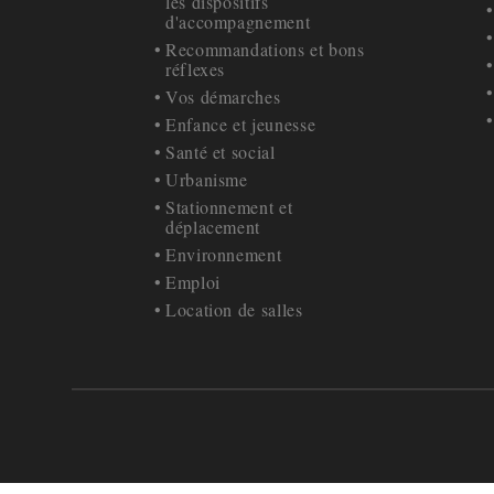
les dispositifs
d'accompagnement
Recommandations et bons
réflexes
Vos démarches
Enfance et jeunesse
Santé et social
Urbanisme
Stationnement et
déplacement
Environnement
Emploi
Location de salles