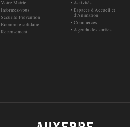
Votre Mairie
Activités
Informez-vous
Espaces d'Accueil et
d'Animation
Sécurité-Prévention
Commerces
Economie solidaire
Agenda des sorties
Recensement
AUXERRE