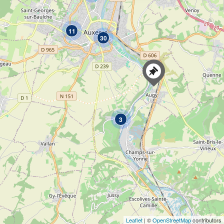
11
30
3
Leaflet
| ©
OpenStreetMap
contributors