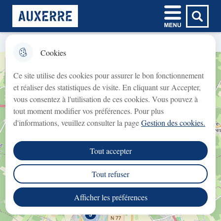
Aller
Aller au
Recherche
Aller à la
Consulter le
Menu
Ville d'Auxerre
au
contenu
Menu principal
en texte
recherche
plan du site
menu
principal
intégral
Filtrer
Cookies
𝗙𝗲𝗿𝗺𝗲𝘁𝘂𝗿𝗲 𝘁𝗲𝗺𝗽𝗼𝗿𝗮𝗶𝗿𝗲 𝗱𝘂
fermer l'
+
𝗯𝘂𝗿𝗲𝗮𝘂 𝗱𝘂 𝗖𝗿𝗲́𝗱𝗶𝘁
Ce site utilise des cookies pour assurer le bon fonctionnement
−
𝗠𝘂𝗻𝗶𝗰𝗶𝗽𝗮𝗹 (𝗽𝗿𝗲̂𝘁 𝘀𝘂𝗿 𝗴𝗮𝗴𝗲)
et réaliser des statistiques de visite. En cliquant sur Accepter,
Crédit Municipal (prêt sur gage)
Le bureau du
vous consentez à l'utilisation de ces cookies. Vous pouvez à
fermé du lundi 3 août au lundi 31 août 2026
sera
tout moment modifier vos préférences. Pour plus
inclus
.
d'informations, veuillez consulter la page
Gestion des cookies.
rouvrira le lundi 7 septembre 2026
Le service
, aux
Tout accepter
horaires habituels.
Tout refuser
Nous vous remercions de votre compréhension.
2
Afficher les préférences
3