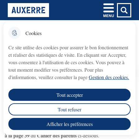
Aller
Aller au
Aller à la
Consulter le
Menu
Ville d'Auxerre
au
contenu
Menu principal
recherche
plan du site
menu
principal
Cookies
𝗙𝗲𝗿𝗺𝗲𝘁𝘂𝗿𝗲 𝘁𝗲𝗺𝗽𝗼𝗿𝗮𝗶𝗿𝗲 𝗱𝘂
fermer l'
Horaires et adresses des centres de
𝗯𝘂𝗿𝗲𝗮𝘂 𝗱𝘂 𝗖𝗿𝗲́𝗱𝗶𝘁
Ce site utilise des cookies pour assurer le bon fonctionnement
loisirs
𝗠𝘂𝗻𝗶𝗰𝗶𝗽𝗮𝗹 (𝗽𝗿𝗲̂𝘁 𝘀𝘂𝗿 𝗴𝗮𝗴𝗲)
et réaliser des statistiques de visite. En cliquant sur Accepter,
Crédit Municipal (prêt sur gage)
Le bureau du
vous consentez à l'utilisation de ces cookies. Vous pouvez à
fermé du lundi 3 août au lundi 31 août 2026
sera
tout moment modifier vos préférences. Pour plus
inclus
.
Accueil
d'informations, veuillez consulter la page
Gestion des cookies.
rouvrira le lundi 7 septembre 2026
Le service
, aux
Sommaire
Tout accepter
horaires habituels.
Tout refuser
Nous vous remercions de votre compréhension.
Horaires/adresses des centres loisirs
Afficher les préférences
page 36
Les horaires des centres de loisirs sont consultables de la
à la page 39
Cahier des parents
du
ci-dessous.