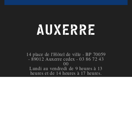
AUXERRE
14 place de l'Hôtel de ville - BP 70059
- 89012 Auxerre cedex - 03 86 72 43
00
Lundi au vendredi de 9 heures à 13
heures et de 14 heures à 17 heures.
Facebook de la ville d'Auxerre
Instagram de la ville d'Auxerre
X de la ville d'Auxerre
YouTube de la ville 
Mentions légales
Modalités relatives aux cookies