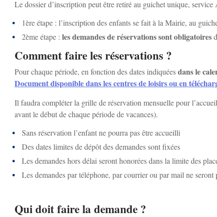
A
Le dossier d’inscription peut être retiré au guichet unique, servic
i
r
1ère étape : l’inscription des enfants se fait à la Mairie, au guic
n
les demandes de réservations sont obligatoires
2ème étape :
d
i
c
Comment faire les réservations ?
a
i
dans le cale
Pour chaque période, en fonction des dates indiquées
n
p
Document disponible dans les centres de loisirs ou en télécharg
e
a
Il faudra compléter la grille de réservation mensuelle pour l’accueil
avant le début de chaque période de vacances).
l
Sans réservation l’enfant ne pourra pas être accueilli
e
Des dates limites de dépôt des demandes sont fixées
Les demandes hors délai seront honorées dans la limite des plac
Les demandes par téléphone, par courrier ou par mail ne seront p
Qui doit faire la demande ?