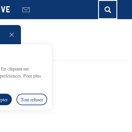
ive
fermer l'alerte
. En cliquant sur
es
préférences. Pour plus
pter
Tout refuser