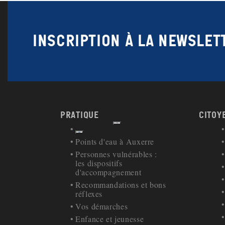
Inscription à la newslet
Pratique
Citoy
Afficher
Retour à la navigation
Points d'eau à Auxerre
Personnes vulnérables :
les dispositifs
d'accompagnement
Recommandations et bons
réflexes
Vos démarches
Enfance et jeunesse