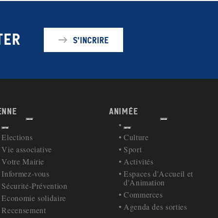
ter
S'incrire
enne
Animée
Afficher
Afficher
Retour à la navigation
Retour à la navigation
Elections
Culture
Vie associative
Sport
Votre Mairie
Activités
Informez-vous
Espaces d'Accueil et
d'Animation
Sécurité-Prévention
Commerces
Economie solidaire
Agenda des sorties
Recensement