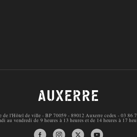
AUXERRE
e de l'Hôtel de ville - BP 70059 - 89012 Auxerre cedex - 03 86 
di au vendredi de 9 heures à 13 heures et de 14 heures à 17 heu
Facebook de la ville d'Auxerre
Instagram de la ville d'Auxerre
X de la ville d'Auxerre
YouTube de la ville 