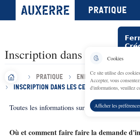
N
Menu principal
Pratique
Ville d'Auxerre
Aller au menu
Aller à la recherche
Aller au contenu 
a
v
𝗙𝗲𝗿
i
𝗖𝗿𝗲́
Inscription dans les centres 
g
Le bur
Cookies
a
août au
Ce site utilise des cookie
t
Pratique
Enfance et jeuness
Accueil
Accepter, vous consentez 
Le serv
F
i
Inscription dans les centres de loisirs
d'informations, veuillez 
i
o
Nous vo
Afficher les préférence
Toutes les informations sur la procédure d'inscri
l
n
d
p
Où et comment faire faire la demande d'in
'
r