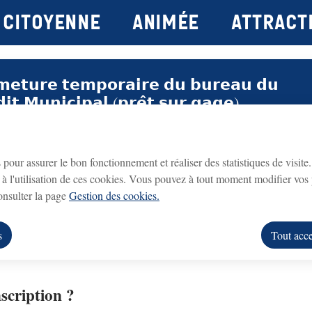
Citoyenne
Animée
attract
principal
Consulter le plan du site
𝗺𝗲𝘁𝘂𝗿𝗲 𝘁𝗲𝗺𝗽𝗼𝗿𝗮𝗶𝗿𝗲 𝗱𝘂 𝗯𝘂𝗿𝗲𝗮𝘂 𝗱𝘂
𝗱𝗶𝘁 𝗠𝘂𝗻𝗶𝗰𝗶𝗽𝗮𝗹 (𝗽𝗿𝗲̂𝘁 𝘀𝘂𝗿 𝗴𝗮𝗴𝗲)
de loisirs
Crédit Municipal (prêt sur gage)
fermé du lundi 3
eau du
sera
 lundi 31 août 2026 inclus
.
s pour assurer le bon fonctionnement et réaliser des statistiques de visite
e
Centres de loisirs et temps périscolair
à l'utilisation de ces cookies. Vous pouvez à tout moment modifier vos 
rouvrira le lundi 7 septembre 2026
ice
, aux horaires habituels.
consulter la page
Gestion des cookies.
us remercions de votre compréhension.
s
Tout acce
ption, les tarifs, etc.
scription ?