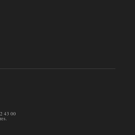
72 43 00
res.
d'Auxerre