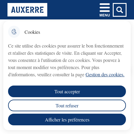
Aller
Aller au
Aller à la
Consulter le
Menu
Ville d'Auxerre
au
contenu
Menu principal
recherche
plan du site
menu
principal
Cookies
𝗙𝗲𝗿𝗺𝗲𝘁𝘂𝗿𝗲 𝘁𝗲𝗺𝗽𝗼𝗿𝗮𝗶𝗿𝗲 𝗱𝘂
fermer l'
Inscription et modification de
𝗯𝘂𝗿𝗲𝗮𝘂 𝗱𝘂 𝗖𝗿𝗲́𝗱𝗶𝘁
Ce site utilise des cookies pour assurer le bon fonctionnement
l'agenda
𝗠𝘂𝗻𝗶𝗰𝗶𝗽𝗮𝗹 (𝗽𝗿𝗲̂𝘁 𝘀𝘂𝗿 𝗴𝗮𝗴𝗲)
et réaliser des statistiques de visite. En cliquant sur Accepter,
Crédit Municipal (prêt sur gage)
Le bureau du
vous consentez à l'utilisation de ces cookies. Vous pouvez à
fermé du lundi 3 août au lundi 31 août 2026
sera
tout moment modifier vos préférences. Pour plus
inclus
.
Accueil
d'informations, veuillez consulter la page
Gestion des cookies.
rouvrira le lundi 7 septembre 2026
Le service
, aux
Les parents doivent renouveler chaque année
Tout accepter
horaires habituels.
l'inscription en mairie centrale. Le formulaire
d'inscription est à retirer en mairie ou en
Tout refuser
Nous vous remercions de votre compréhension.
téléchargement dans l'article.
Afficher les préférences