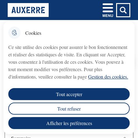
Aller
Aller au
Aller à la
Consulter le
Menu
Ville d'Auxerre
au
contenu
Menu principal
recherche
plan du site
menu
principal
Cookies
𝗙𝗲𝗿𝗺𝗲𝘁𝘂𝗿𝗲 𝘁𝗲𝗺𝗽𝗼𝗿𝗮𝗶𝗿𝗲 𝗱𝘂
fermer l'
Résidence étudiante
𝗯𝘂𝗿𝗲𝗮𝘂 𝗱𝘂 𝗖𝗿𝗲́𝗱𝗶𝘁
Ce site utilise des cookies pour assurer le bon fonctionnement
𝗠𝘂𝗻𝗶𝗰𝗶𝗽𝗮𝗹 (𝗽𝗿𝗲̂𝘁 𝘀𝘂𝗿 𝗴𝗮𝗴𝗲)
et réaliser des statistiques de visite. En cliquant sur Accepter,
Crédit Municipal (prêt sur gage)
Le bureau du
vous consentez à l'utilisation de ces cookies. Vous pouvez à
fermé du lundi 3 août au lundi 31 août 2026
sera
Accueil
tout moment modifier vos préférences. Pour plus
inclus
.
d'informations, veuillez consulter la page
Gestion des cookies.
Retrouvez l'offre de logements étudiants
disponible dans l'Auxerrois.
rouvrira le lundi 7 septembre 2026
Le service
, aux
Tout accepter
horaires habituels.
Tout refuser
Nous vous remercions de votre compréhension.
Afficher les préférences