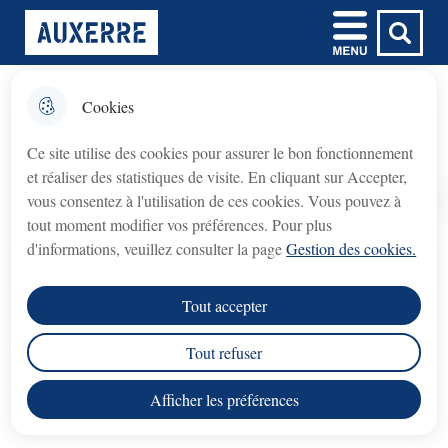
Aller
Aller au
Aller à la
Consulter le
Menu
Ville d'Auxerre
au
contenu
Menu principal
recherche
plan du site
menu
principal
Cookies
𝗙𝗲𝗿𝗺𝗲𝘁𝘂𝗿𝗲 𝘁𝗲𝗺𝗽𝗼𝗿𝗮𝗶𝗿𝗲 𝗱𝘂
fermer l'
Salle Seguin - Passage Soufflot
𝗯𝘂𝗿𝗲𝗮𝘂 𝗱𝘂 𝗖𝗿𝗲́𝗱𝗶𝘁
Ce site utilise des cookies pour assurer le bon fonctionnement
𝗠𝘂𝗻𝗶𝗰𝗶𝗽𝗮𝗹 (𝗽𝗿𝗲̂𝘁 𝘀𝘂𝗿 𝗴𝗮𝗴𝗲)
et réaliser des statistiques de visite. En cliquant sur Accepter,
Crédit Municipal (prêt sur gage)
Le bureau du
vous consentez à l'utilisation de ces cookies. Vous pouvez à
fermé du lundi 3 août au lundi 31 août 2026
sera
Accueil
tout moment modifier vos préférences. Pour plus
inclus
.
d'informations, veuillez consulter la page
Gestion des cookies.
Sommaire
rouvrira le lundi 7 septembre 2026
Le service
, aux
Tout accepter
horaires habituels.
Ajouter carte******
Tout refuser
Nous vous remercions de votre compréhension.
Salle Seguin
Afficher les préférences
Adresse : Passage Soufflot, 89000 Auxerre