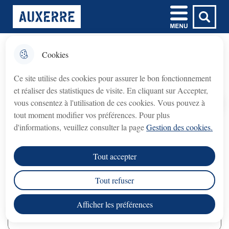
Aller
Aller au
Aller à la
Consulter le
Menu
Ville d'Auxerre
au
contenu
Menu principal
recherche
plan du site
menu
principal
Cookies
𝗙𝗲𝗿𝗺𝗲𝘁𝘂𝗿𝗲 𝘁𝗲𝗺𝗽𝗼𝗿𝗮𝗶𝗿𝗲 𝗱𝘂
fermer l'
Les menus
𝗯𝘂𝗿𝗲𝗮𝘂 𝗱𝘂 𝗖𝗿𝗲́𝗱𝗶𝘁
Ce site utilise des cookies pour assurer le bon fonctionnement
𝗠𝘂𝗻𝗶𝗰𝗶𝗽𝗮𝗹 (𝗽𝗿𝗲̂𝘁 𝘀𝘂𝗿 𝗴𝗮𝗴𝗲)
et réaliser des statistiques de visite. En cliquant sur Accepter,
Crédit Municipal (prêt sur gage)
Le bureau du
vous consentez à l'utilisation de ces cookies. Vous pouvez à
fermé du lundi 3 août au lundi 31 août 2026
sera
Accueil
tout moment modifier vos préférences. Pour plus
inclus
.
d'informations, veuillez consulter la page
Gestion des cookies.
La Ville s'inscrit dans une démarche de qualité
en proposant des produits locaux et ou issus
rouvrira le lundi 7 septembre 2026
Le service
, aux
Tout accepter
horaires habituels.
de l'agriculture biologique.
Tout refuser
Nous vous remercions de votre compréhension.
Afficher les préférences
Sommaire